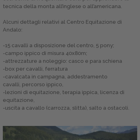
ATTIVA
tecnica della monta all’inglese o all’americana.
GALLERY
Alcuni dettagli relativi al Centro Equitazione di
Andalo:
INFO
&
-15 cavalli a disposizione del centro, 5 pony;
SERVICE
-campo ippico di misura 40x80m;
-attrezzature a noleggio: casco e para schiena
-box per cavalli, ferratura
RICHIEDI
-cavalcata in campagna, addestramento
cavalli, percorso ippico,
-lezioni di equitazione, terapia ippica, licenza di
equitazione,
-uscita a cavallo (carrozza, slitta), salto a ostacoli.