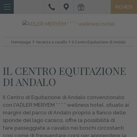
RICHIEDI
IT
DE
EN
HOTEL
Homepage
Vacanza a cavallo
Il Centro Equitazione di Andalo
CAMERE
E
IL CENTRO EQUITAZIONE
SUITE
DI ANDALO
OFFERTE
E
Il Centro di Equitazione di Andalo convenzionato
SERVIZI
con l'ADLER MERYEM * * * * wellness hotel, situato ai
margini del parco di Andalo proprio a fianco delle
WELLNESS
sponde del lago carsico, offre la possibilità di
fare passeggiate a cavallo nei boschi circostanti
VACANZA
così come di frequentare corsi per apprendere la