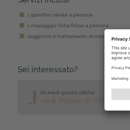
1 aperitivo serale a persona
1 massaggio Total Relax a persona
soggiorno in trattamento di mezza pensio
Sei interessato?
Richiedi questa offerta
vai al modulo di richiesta