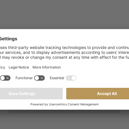
ne
Chiamaci
+ 39 0461.585828