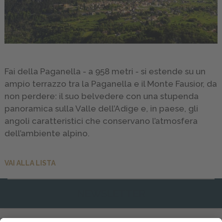
ATTIVA
GALLERY
INFO
&
Fai della Paganella - a 958 metri - si estende su un
SERVICE
ampio terrazzo tra la Paganella e il Monte Fausior, da
non perdere: il suo belvedere con una stupenda
panoramica sulla Valle dell’Adige e, in paese, gli
RICHIEDI
angoli caratteristici che conservano l’atmosfera
dell’ambiente alpino.
VAI ALLA LISTA
NEWSLETTER