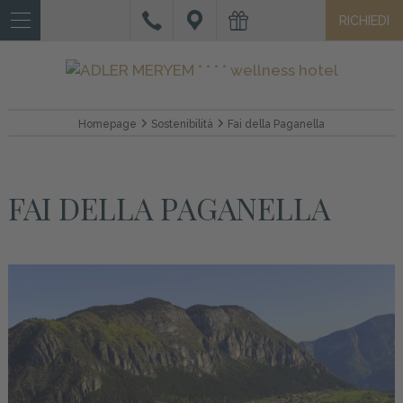
RICHIEDI
IT
DE
EN
HOTEL
Homepage
Sostenibilità
Fai della Paganella
CAMERE
E
FAI DELLA PAGANELLA
SUITE
OFFERTE
E
SERVIZI
WELLNESS
VACANZA