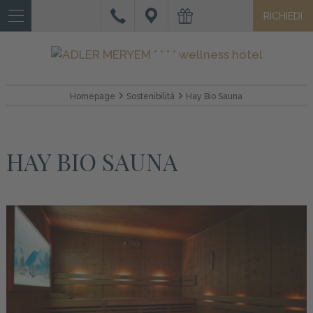
RICHIEDI
IT
DE
EN
HOTEL
Homepage
Sostenibilità
Hay Bio Sauna
CAMERE
E
HAY BIO SAUNA
SUITE
OFFERTE
E
SERVIZI
WELLNESS
VACANZA