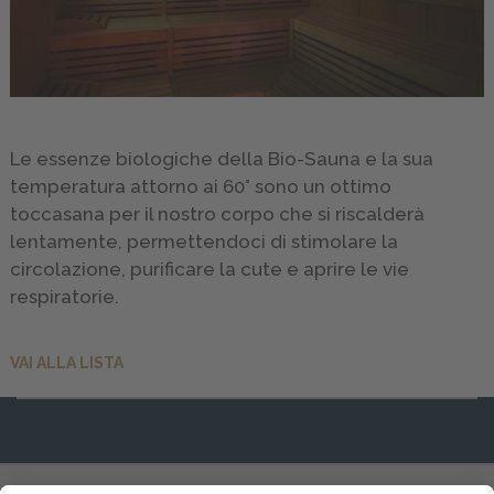
ATTIVA
GALLERY
INFO
&
Le essenze biologiche della Bio-Sauna e la sua
SERVICE
temperatura attorno ai 60° sono un ottimo
toccasana per il nostro corpo che si riscalderà
lentamente, permettendoci di stimolare la
RICHIEDI
circolazione, purificare la cute e aprire le vie
respiratorie.
VAI ALLA LISTA
NEWSLETTER