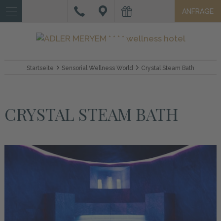
ANFRAGE
IT
DE
EN
HOTEL
Startseite
Sensorial Wellness World
Crystal Steam Bath
ZIMMER
&
CRYSTAL STEAM BATH
SUITEN
ANGEBOTE
UND
SERVICES
WELLNESS
AKTIVURLAUB