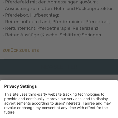
- Pferdefeld mit den Abmessungen 40x80m;
- Ausrüstung zu mieten: Helm und Rückenprotektor;
- Pferdebox, Hufbeschlag;
- Reiten auf dem Land, Pferdetraining, Pferdetrail;
- Reitunterricht, Pferdetherapie, Reiterlizenz;
- Reiten Ausflüge (Kusche, Schlitten) Springen.
ZURÜCK ZUR LISTE
NEWSLETTER
INFO & SERVICE
KONTAKT
PARTNER