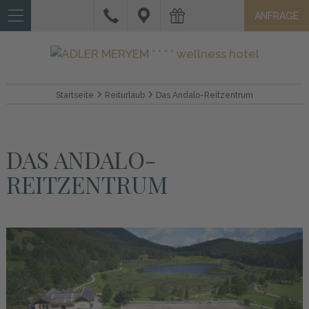
ANFRAGE
IT
DE
EN
HOTEL
Startseite
Reiturlaub
Das Andalo-Reitzentrum
ZIMMER
&
DAS ANDALO-
SUITEN
REITZENTRUM
ANGEBOTE
UND
SERVICES
WELLNESS
AKTIVURLAUB